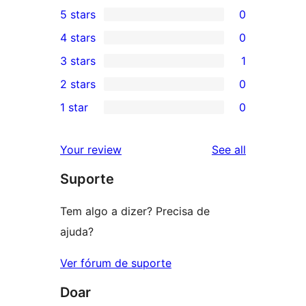
5 stars
0
0
4 stars
0
5-
0
3 stars
1
star
4-
1
2 stars
0
reviews
star
3-
0
1 star
0
reviews
star
2-
0
review
star
1-
reviews
Your review
See all
reviews
star
Suporte
reviews
Tem algo a dizer? Precisa de
ajuda?
Ver fórum de suporte
Doar