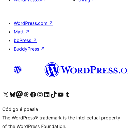
WordPress.com
↗
Matt
↗
bbPress
↗
BuddyPress
↗
Visit our X (formerly Twitter) account
Visit our Bluesky account
Visit our Mastodon account
Visit our Threads account
Visit our Facebook page
Visit our Instagram account
Visit our LinkedIn account
Visit our TikTok account
Visit our YouTube channel
Visit our Tumblr account
Código é poesia
The WordPress® trademark is the intellectual property
of the WordPress Foundation.