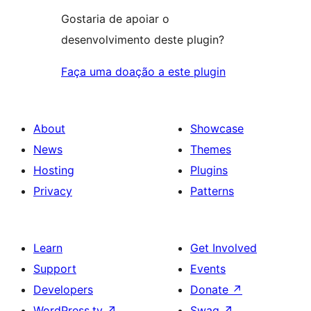
Gostaria de apoiar o
desenvolvimento deste plugin?
Faça uma doação a este plugin
About
Showcase
News
Themes
Hosting
Plugins
Privacy
Patterns
Learn
Get Involved
Support
Events
Developers
Donate
↗
WordPress.tv
↗
Swag
↗