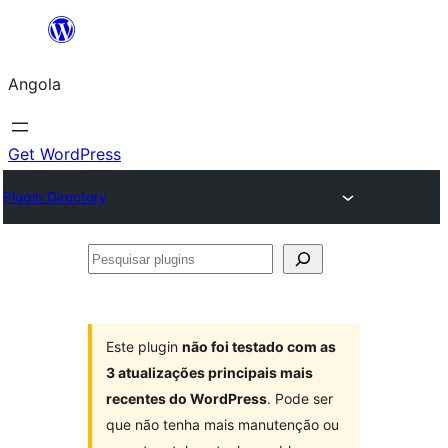
Saltar
para
Angola
o
conteúdo
Get WordPress
Plugin Directory
Pesquisar
plugins
Este plugin
não foi testado com as
3 atualizações principais mais
recentes do WordPress
. Pode ser
que não tenha mais manutenção ou